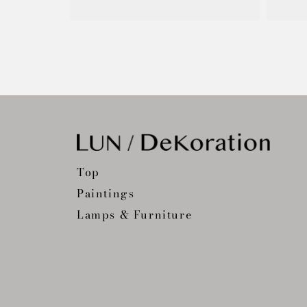
Top
Paintings
Lamps & Furniture