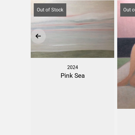
Out of Stock
Out o
2024
Pink Sea
Autumn